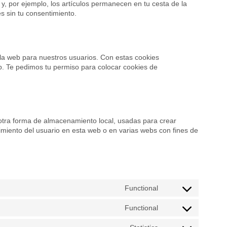
y, por ejemplo, los artículos permanecen en tu cesta de la
 sin tu consentimiento.
e la web para nuestros usuarios. Con estas cookies
b. Te pedimos tu permiso para colocar cookies de
otra forma de almacenamiento local, usadas para crear
uimiento del usuario en esta web o en varias webs con fines de
Functional
Consent
to
Functional
service
Consent
woocommerce
to