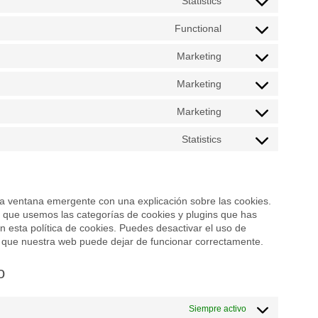
Statistics
service
Consent
wordpress
to
Functional
service
Consent
sourcebuster-
to
Marketing
js
service
Consent
wordfence
to
Marketing
service
Consent
google-
to
Marketing
fonts
service
Consent
google-
to
Statistics
recaptcha
service
Consent
google-
to
maps
service
varios
a ventana emergente con una explicación sobre las cookies.
 que usemos las categorías de cookies y plugins que has
 esta política de cookies. Puedes desactivar el uso de
ta que nuestra web puede dejar de funcionar correctamente.
o
Siempre activo