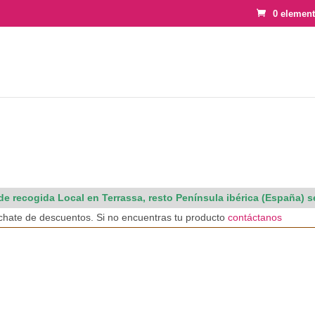
0 elemen
e recogida Local en Terrassa, resto Península ibérica (España) 
échate de descuentos. Si no encuentras tu producto
contáctanos