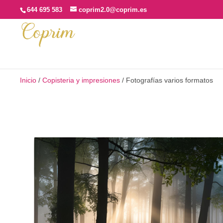
644 695 583
coprim2.0@coprim.es
Inicio
/
Copisteria y impresiones
/ Fotografías varios formatos