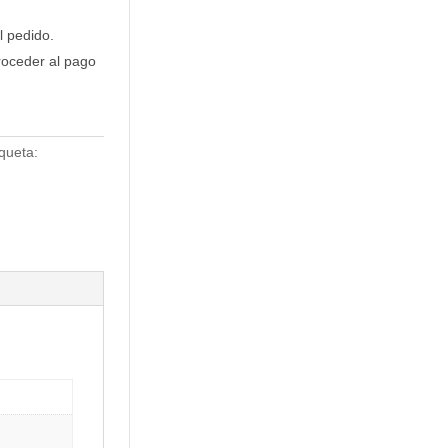
 pedido.
roceder al pago
iqueta: