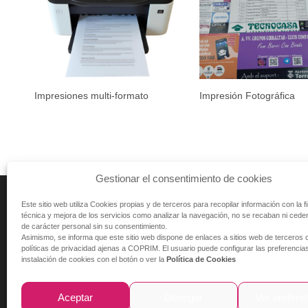
Impresiones multi-formato
Impresión Fotográfica
Gestionar el consentimiento de cookies
CONTACTO
Este sitio web utiliza Cookies propias y de terceros para recopilar información con la f
técnica y mejora de los servicios como analizar la navegación, no se recaban ni cede
C/ Magallanes 13
de carácter personal sin su consentimiento.
08225 Terrassa - Barcelona (España)
Asimismo, se informa que este sitio web dispone de enlaces a sitios web de terceros 
+34 644 695 583
Tel:
políticas de privacidad ajenas a COPRIM. El usuario puede configurar las preferencia
instalación de cookies con el botón o ver la
Política de Cookies
coprim2.0@coprim.es
E-mail:
Aceptar
Denegar
Ver prefere
Diseño y Programació